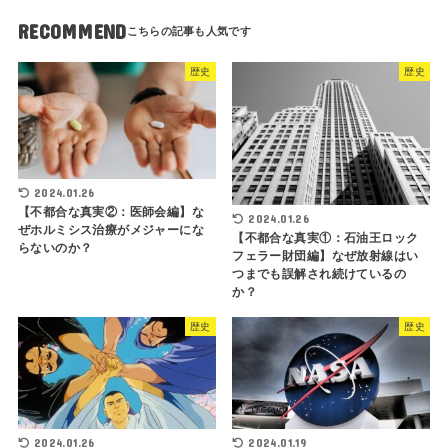
RECOMMEND
歴史
歴史
2024.01.26
【不都合な真実②：医師会編】な
2024.01.26
ぜホルミシス治療がメジャーにな
【不都合な真実①：石油王ロック
らないのか？
フェラー財団編】なぜ放射線はい
つまでも誤解され続けているの
か？
歴史
歴史
2024.01.19
2024.01.26