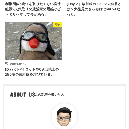
[Day 2］放射線ホルミシス効果と
利権団体×責任を取りたくない官僚
は？大発見のきっかけはNASAだ
組織×人気取りの政治家の思惑がピ
った。
ッタリハマって今がある。
歴史
2024.01.19
[Day 6]パイロットやCAは地上の
150倍の放射線を浴びている。
ABOUT US