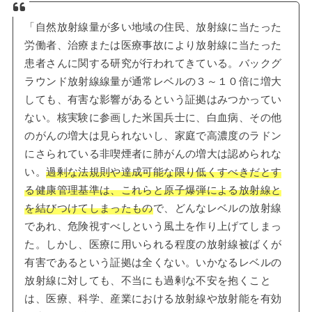
「自然放射線量が多い地域の住民、放射線に当たった
労働者、治療または医療事故により放射線に当たった
患者さんに関する研究が行われてきている。バックグ
ラウンド放射線線量が通常レベルの３～１０倍に増大
しても、有害な影響があるという証拠はみつかってい
ない。核実験に参画した米国兵士に、白血病、その他
のがんの増大は見られないし、家庭で高濃度のラドン
にさられている非喫煙者に肺がんの増大は認められな
い。
過剰な法規則や達成可能な限り低くすべきだとす
る健康管理基準は、これらと原子爆弾による放射線と
を結びつけてしまったもの
で、どんなレベルの放射線
であれ、危険視すべしという風土を作り上げてしまっ
た。しかし、医療に用いられる程度の放射線被ばくが
有害であるという証拠は全くない。いかなるレベルの
放射線に対しても、不当にも過剰な不安を抱くこと
は、医療、科学、産業における放射線や放射能を有効