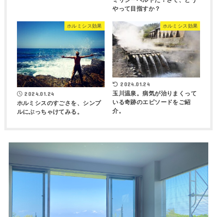
ミリシーベルトだ！さて、どう
やって目指すか？
ホルミシス効果
ホルミシス効果
2024.01.24
玉川温泉。病気が治りまくって
2024.01.24
いる奇跡のエピソードをご紹
ホルミシスのすごさを、シンプ
介。
ルにぶっちゃけてみる。